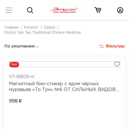
Главная
Каталог
Серии
Doctor Van Tao Traditional Chinese Medicine
Doctor Van Tao. Традиционная китайская медицина
1
Фильтры
По умолчанию
Хит
VT-16BOX-m
Магнитный био-стикер с ядом чёрных
муравьев «То Тун» №6 ОТ СИЛЬНЫХ ВИДОВ
БОЛИ
998